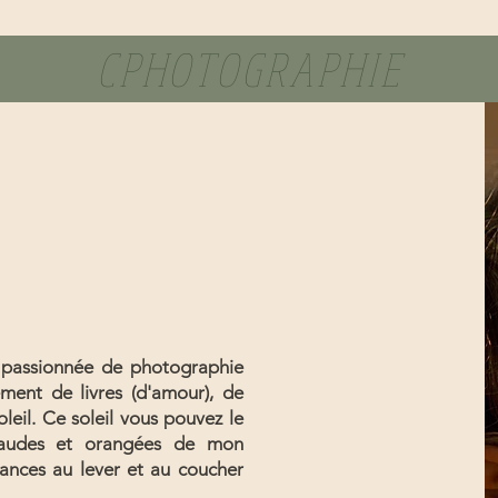
CPHOTOGRAPHIE
PHOTOGRAPHE
CAEN/NORMANDIE
AUTHENTIQUE & NATUREL
amille
Évènements familiaux
Couple
 passionnée de photographie
ment de livres (d'amour), de
leil. Ce soleil vous pouvez le
chaudes et orangées de mon
éances au lever et au coucher